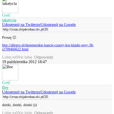
Gość
takatycia
Udostępnij na Twitterze
Udostępnij na Google
Proszę 🙂
http://allegro.pl/designerskie-kapcie-czarny-kot-klapki-grey-38-
i2709466622.html
Lubię to
0
Nie lubię
Odpowiedz
19 października 2012 18:47
Gość
Bee
Udostępnij na Twitterze
Udostępnij na Google
dzieki, dzieki, dzieki:)))
Lubię to
0
Nie lubię
Odpowiedz