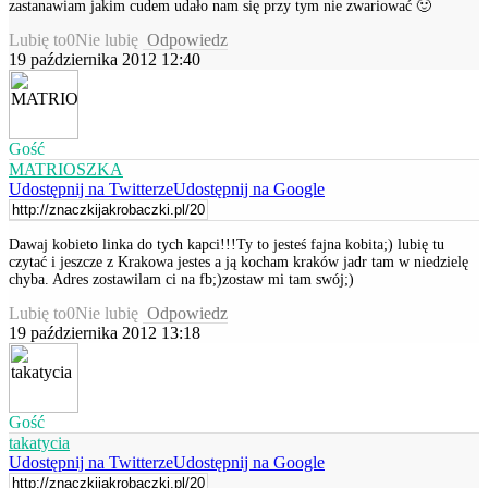
zastanawiam jakim cudem udało nam się przy tym nie zwariować 🙂
Lubię to
0
Nie lubię
Odpowiedz
19 października 2012 12:40
Gość
MATRIOSZKA
Udostępnij na Twitterze
Udostępnij na Google
Dawaj kobieto linka do tych kapci!!!Ty to jesteś fajna kobita;) lubię tu
czytać i jeszcze z Krakowa jestes a ją kocham kraków jadr tam w niedzielę
chyba. Adres zostawilam ci na fb;)zostaw mi tam swój;)
Lubię to
0
Nie lubię
Odpowiedz
19 października 2012 13:18
Gość
takatycia
Udostępnij na Twitterze
Udostępnij na Google