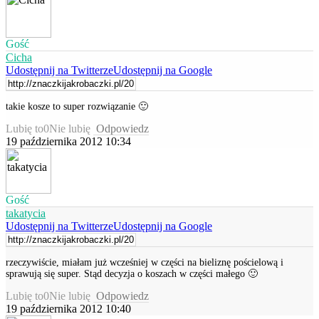
Gość
Cicha
Udostępnij na Twitterze
Udostępnij na Google
takie kosze to super rozwiązanie 🙂
Lubię to
0
Nie lubię
Odpowiedz
19 października 2012 10:34
Gość
takatycia
Udostępnij na Twitterze
Udostępnij na Google
rzeczywiście, miałam już wcześniej w części na bieliznę pościelową i
sprawują się super. Stąd decyzja o koszach w części małego 🙂
Lubię to
0
Nie lubię
Odpowiedz
19 października 2012 10:40