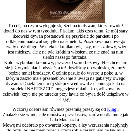
To coś, na czym wyleguje się Szelma to dywan, który również
dotarł do nas w tym tygodniu. Pisałam jakiś czas temu, że mój stary
ikeowski dywan postanowił się przykleić do parkietu i po
odklejeniu nadawał się tylko na śmietnik. Poszukiwania nowego
trwały dość długo. W efekcie kupiłam większy, nie sizalowy, więc
jest miększy, ale z na tyle krótkim włosiem, że nie znać na nim
sierści naszego futrzaka.
Kolor wybrałam kremowy, przyszedł szaro-beżowy. Nie chce nam
się już wymieniać i odsyłać, a też doszliśmy do wniosku, że może
będzie mniej brudzący. Ogólnie pasuje do wystroju pokoju, w
którym zaszło małe przemeblowanie z uwagi na gabaryty owego
dywanu. Dzięki temu mój stół przewędrował z ciemnego kąta na
środek i NARESZCIE mogę zjeść obiad jak cywilizowany
człowiek (czyt. nie po turecku przy ławie co bywa dość uciążliwe w
ciąży).
Wczoraj odebrałam również przemiłą przesyłkę od
Kingi
.
Znalazło się w niej całe mnóstwo przydasiów, zarówno dla mnie jak
i dla Mateuszka.
Mowę mi odebrało po otwarciu koperty, a łzy wzruszenia napłynęły
do oczu, bo nie mam pojęcia czym sobie zasłużyłam na tak miłą