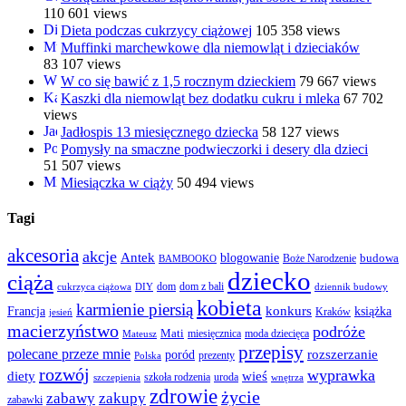
110 601 views
Dieta podczas cukrzycy ciążowej
105 358 views
Muffinki marchewkowe dla niemowląt i dzieciaków
83 107 views
W co się bawić z 1,5 rocznym dzieckiem
79 667 views
Kaszki dla niemowląt bez dodatku cukru i mleka
67 702
views
Jadłospis 13 miesięcznego dziecka
58 127 views
Pomysły na smaczne podwieczorki i desery dla dzieci
51 507 views
Miesiączka w ciąży
50 494 views
Tagi
akcesoria
akcje
Antek
blogowanie
Boże Narodzenie
budowa
BAMBOOKO
dziecko
ciąża
dom
dom z bali
cukrzyca ciążowa
DIY
dziennik budowy
kobieta
karmienie piersią
Francja
konkurs
książka
Kraków
jesień
macierzyństwo
podróże
Mati
miesięcznica
moda dziecięca
Mateusz
przepisy
polecane przeze mnie
rozszerzanie
poród
prezenty
Polska
rozwój
wyprawka
diety
wieś
szkoła rodzenia
uroda
szczepienia
wnętrza
zdrowie
życie
zabawy
zakupy
zabawki