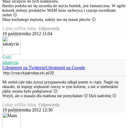
Masz szczęście do tych konkursów.
Bardzo podoba mi się szczotka do mycia butelek, jest fantastyczna. W ogóle
kolorek zielony produktów MAM mnie zachwyca i czaruje-uwielbiam
zieleń 🙂
Masz kochanego mężusia, należy mu się masaż pleców 🙂
Lubię to
0
Nie lubię
Odpowiedz
19 października 2012 11:04
Gość
takatycia
Udostępnij na Twitterze
Udostępnij na Google
Mi zieleń (ale taka żywa) przypasowała odkąd jestem w ciąży. Nagle się
okazało, że kupuję większość rzeczy w tym kolorze, a nie w niebieskim
jakby można było podejrzewać 🙂
Wstyd, ale o masażu dla małżona nie pomyślałam 🙁 Dziś nadrobię 🙂
Lubię to
0
Nie lubię
Odpowiedz
19 października 2012 12:30