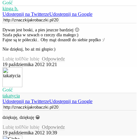
Gość
kinga b.
Udostępnij na Twitterze
Udostępnij na Google
Dywan jest boski, a pies jeszcze bardziej 🙂
Szafa pęka w szwach o rzeczy dla małego:)
Fajne są te półeczki.. Oby mąż doszedł do siebie prędko :/
Nie dziękuj, bo aż mi głupio:)
Lubię to
0
Nie lubię
Odpowiedz
19 października 2012 10:21
Gość
takatycia
Udostępnij na Twitterze
Udostępnij na Google
dziękuję, dziękuję 😀
Lubię to
0
Nie lubię
Odpowiedz
19 października 2012 10:39