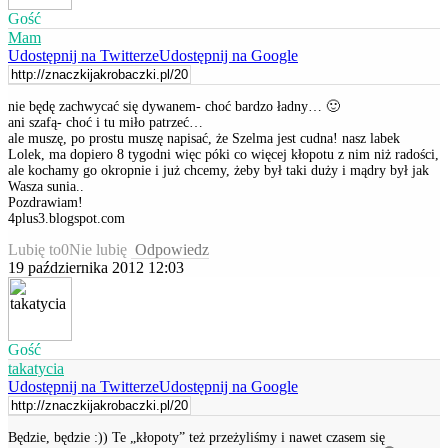
Gość
Mam
Udostępnij na Twitterze
Udostępnij na Google
nie będę zachwycać się dywanem- choć bardzo ładny… 🙂
ani szafą- choć i tu miło patrzeć…
ale muszę, po prostu muszę napisać, że Szelma jest cudna! nasz labek
Lolek, ma dopiero 8 tygodni więc póki co więcej kłopotu z nim niż radości,
ale kochamy go okropnie i już chcemy, żeby był taki duży i mądry był jak
Wasza sunia..
Pozdrawiam!
4plus3.blogspot.com
Lubię to
0
Nie lubię
Odpowiedz
19 października 2012 12:03
Gość
takatycia
Udostępnij na Twitterze
Udostępnij na Google
Będzie, będzie :)) Te „kłopoty” też przeżyliśmy i nawet czasem się