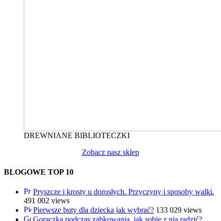
DREWNIANE BIBLIOTECZKI
Zobacz nasz sklep
BLOGOWE TOP 10
Pryszcze i krosty u dorosłych. Przyczyny i sposoby walki.
491 002 views
Pierwsze buty dla dziecka jak wybrać?
133 029 views
Gorączka podczas ząbkowania, jak sobie z nią radzić?