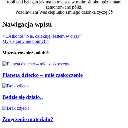
robił taki bałagan jak ma to miejsce w moim słupku, gdzie mam
zamontowane półki.
Pozdrawiam Was cieplutko i miłego dzionka życzę 🙂
Nawigacja wpisu
< ,,Alkohol? Nie, dziękuję. Jestem w ciąży”
My się zimy nie boimy! >
Możesz również polubić
Planeta dziecko – miłe zaskoczenie
Bedzie się działo..
Zmęczenie materiału?