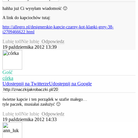
hahha już Ci wysyłam wiadomość 🙂
A link do kapciochów tutaj:
http://allegro.pl/designerskie-kapcie-czarny-kot-klapki-grey-38-
i2709466622.html
Lubię to
0
Nie lubię
Odpowiedz
19 października 2012 13:39
Gość
córka
Udostępnij na Twitterze
Udostępnij na Google
świetne kapcie i ten porządek w szafie małego…
tyle paczek, musiałaś zasłużyć 🙂
Lubię to
0
Nie lubię
Odpowiedz
19 października 2012 14:33