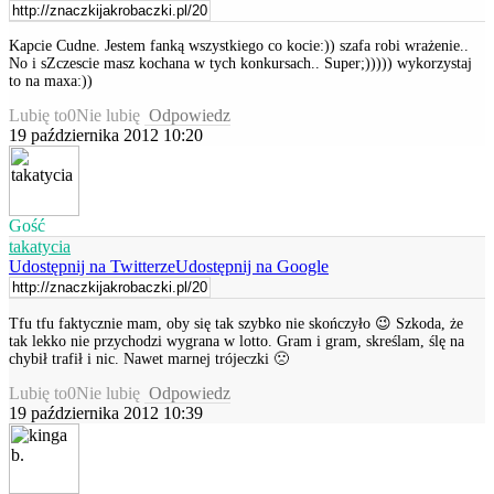
Kapcie Cudne. Jestem fanką wszystkiego co kocie:)) szafa robi wrażenie..
No i sZczescie masz kochana w tych konkursach.. Super;))))) wykorzystaj
to na maxa:))
Lubię to
0
Nie lubię
Odpowiedz
19 października 2012 10:20
Gość
takatycia
Udostępnij na Twitterze
Udostępnij na Google
Tfu tfu faktycznie mam, oby się tak szybko nie skończyło 😉 Szkoda, że
tak lekko nie przychodzi wygrana w lotto. Gram i gram, skreślam, ślę na
chybił trafił i nic. Nawet marnej trójeczki 🙁
Lubię to
0
Nie lubię
Odpowiedz
19 października 2012 10:39