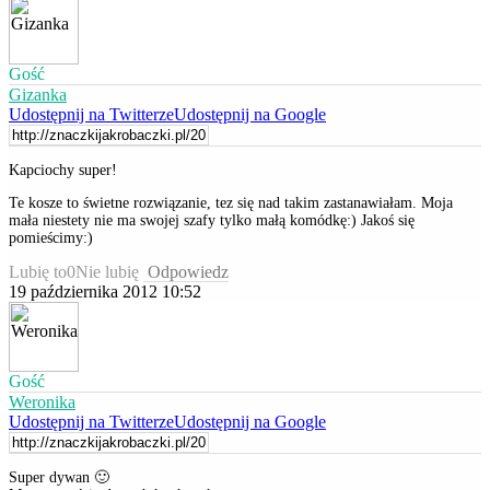
Gość
Gizanka
Udostępnij na Twitterze
Udostępnij na Google
Kapciochy super!
Te kosze to świetne rozwiązanie, tez się nad takim zastanawiałam. Moja
mała niestety nie ma swojej szafy tylko małą komódkę:) Jakoś się
pomieścimy:)
Lubię to
0
Nie lubię
Odpowiedz
19 października 2012 10:52
Gość
Weronika
Udostępnij na Twitterze
Udostępnij na Google
Super dywan 🙂