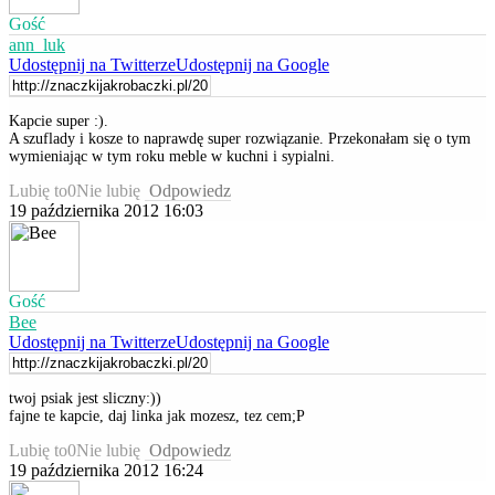
Gość
ann_luk
Udostępnij na Twitterze
Udostępnij na Google
Kapcie super :).
A szuflady i kosze to naprawdę super rozwiązanie. Przekonałam się o tym
wymieniając w tym roku meble w kuchni i sypialni.
Lubię to
0
Nie lubię
Odpowiedz
19 października 2012 16:03
Gość
Bee
Udostępnij na Twitterze
Udostępnij na Google
twoj psiak jest sliczny:))
fajne te kapcie, daj linka jak mozesz, tez cem;P
Lubię to
0
Nie lubię
Odpowiedz
19 października 2012 16:24