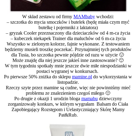
W skład zestawu od firmy
MAMbaby
wchodzi:
– szczotka do mycia smoczków i butelek (będę miała czym myć
butelkę i pojemniki z laktatora)
– gryzak Cooler przeznaczony dla dzieciaczków od 4 m-ca życia
– kubeczek niekapek Trainer dla maluchów od 6 m-ca życia
Wszystko w zielonym kolorze, fajnie wykonane. Z testowaniem
będziemy musieli troszkę poczekać. Przynajmniej tych produktów
dla Tusia, bo szczotka pewnie pójdzie od razu w użycie 🙂
Może znajdę dla niej jeszcze jakieś inne zastosowanie? 🙂
W tym tygodniu spotkały mnie jeszcze dwie miłe niespodzianki w
postaci wygranej w konkursach.
Po pierwsze 50% zniżka do sklepu
mamine.pl
do wykorzystania w
listopadzie.
Rzeczy szyte przez mamine są cudne, więc nie powinniśmy mieć
problemu ze znalezieniem czegoś miłego 🙂
Po drugie z okazji 1 urodzin bloga
mamabu
dziewczyny
zorganizowały konkurs, w którym wygrałam Balsam do Ciała
Zapobiegający Rozstępom i Uelastyczniający Skórę Mamy
Pat&Rub.