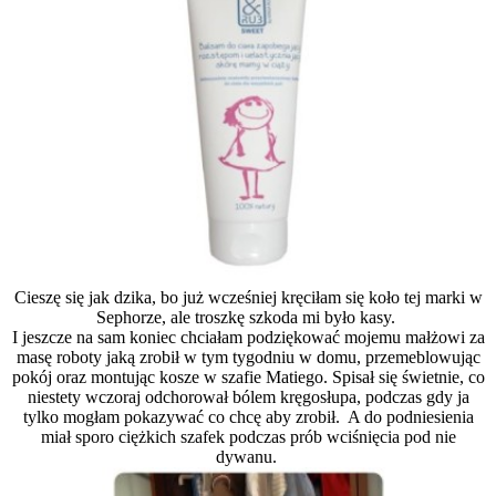
Cieszę się jak dzika, bo już wcześniej kręciłam się koło tej marki w
Sephorze, ale troszkę szkoda mi było kasy.
I jeszcze na sam koniec chciałam podziękować mojemu małżowi za
masę roboty jaką zrobił w tym tygodniu w domu, przemeblowując
pokój oraz montując kosze w szafie Matiego. Spisał się świetnie, co
niestety wczoraj odchorował bólem kręgosłupa, podczas gdy ja
tylko mogłam pokazywać co chcę aby zrobił. A do podniesienia
miał sporo ciężkich szafek podczas prób wciśnięcia pod nie
dywanu.