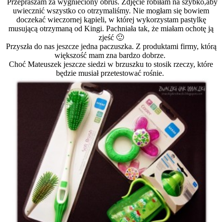
Przepraszam za wygnieciony obrus. Zdjęcie robiłam na szybko,aby
uwiecznić wszystko co otrzymaliśmy. Nie mogłam się bowiem
doczekać wieczornej kąpieli, w której wykorzystam pastylkę
musującą otrzymaną od Kingi. Pachniała tak, że miałam ochotę ją
zjeść 🙂
Przyszła do nas jeszcze jedna paczuszka. Z produktami firmy, którą
większość mam zna bardzo dobrze.
Choć Mateuszek jeszcze siedzi w brzuszku to stosik rzeczy, które
będzie musiał przetestować rośnie.