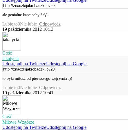
Udostępnij na Twitterze
Udostępnij na Google
ale genialne kapciochy ! 🙂
Lubię to
0
Nie lubię
Odpowiedz
19 października 2012 10:13
Gość
takatycia
Udostępnij na Twitterze
Udostępnij na Google
to była miłość od pierwszego wejrzenia :))
Lubię to
0
Nie lubię
Odpowiedz
19 października 2012 10:41
Gość
Milowe Wzgórze
Udostępnij na Twitterze
Udostępnij na Google