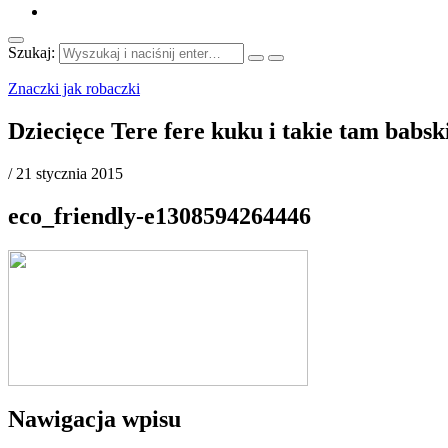
Szukaj:
Znaczki jak robaczki
Dziecięce Tere fere kuku i takie tam babs
/
21 stycznia 2015
eco_friendly-e1308594264446
Nawigacja wpisu