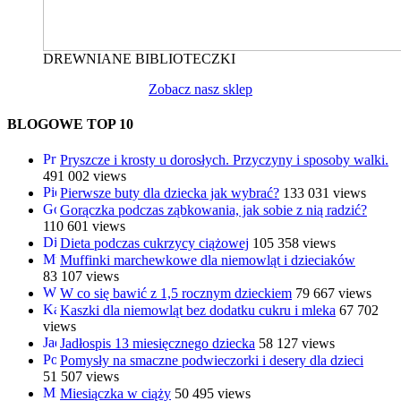
DREWNIANE BIBLIOTECZKI
Zobacz nasz sklep
BLOGOWE TOP 10
Pryszcze i krosty u dorosłych. Przyczyny i sposoby walki.
491 002 views
Pierwsze buty dla dziecka jak wybrać?
133 031 views
Gorączka podczas ząbkowania, jak sobie z nią radzić?
110 601 views
Dieta podczas cukrzycy ciążowej
105 358 views
Muffinki marchewkowe dla niemowląt i dzieciaków
83 107 views
W co się bawić z 1,5 rocznym dzieckiem
79 667 views
Kaszki dla niemowląt bez dodatku cukru i mleka
67 702
views
Jadłospis 13 miesięcznego dziecka
58 127 views
Pomysły na smaczne podwieczorki i desery dla dzieci
51 507 views
Miesiączka w ciąży
50 495 views