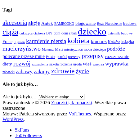
Tagi
akcesoria
akcje
Antek
blogowanie
Boże Narodzenie
budowa
BAMBOOKO
dziecko
ciąża
dom
dom z bali
cukrzyca ciążowa
DIY
dziennik budowy
kobieta
karmienie piersią
Francja
konkurs
książka
Kraków
jesień
macierzyństwo
podróże
Mati
miesięcznica
moda dziecięca
Mateusz
przepisy
polecane przeze mnie
rozszerzanie
poród
prezenty
Polska
rozwój
wyprawka
diety
wieś
szkoła rodzenia
uroda
szczepienia
wnętrza
zdrowie
życie
zabawy
zakupy
zabawki
Ale to już było…
Ale to już było…
Prawa autorskie © 2026
Znaczki jak robaczki
. Wszelkie prawa
zastrzeżone
Motyw: Patricia stworzony przez
VolThemes
. Wspierane przez
WordPress
.
5k
Fans
160
Followers