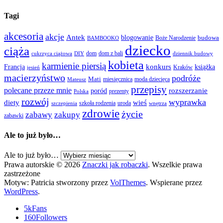
Tagi
akcesoria
akcje
Antek
blogowanie
Boże Narodzenie
budowa
BAMBOOKO
dziecko
ciąża
dom
dom z bali
cukrzyca ciążowa
DIY
dziennik budowy
kobieta
karmienie piersią
Francja
konkurs
książka
Kraków
jesień
macierzyństwo
podróże
Mati
miesięcznica
moda dziecięca
Mateusz
przepisy
polecane przeze mnie
rozszerzanie
poród
prezenty
Polska
rozwój
wyprawka
diety
wieś
szkoła rodzenia
uroda
szczepienia
wnętrza
zdrowie
życie
zabawy
zakupy
zabawki
Ale to już było…
Ale to już było…
Prawa autorskie © 2026
Znaczki jak robaczki
. Wszelkie prawa
zastrzeżone
Motyw: Patricia stworzony przez
VolThemes
. Wspierane przez
WordPress
.
5k
Fans
160
Followers