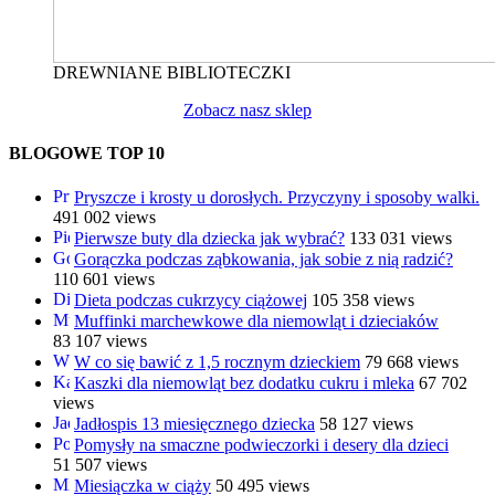
DREWNIANE BIBLIOTECZKI
Zobacz nasz sklep
BLOGOWE TOP 10
Pryszcze i krosty u dorosłych. Przyczyny i sposoby walki.
491 002 views
Pierwsze buty dla dziecka jak wybrać?
133 031 views
Gorączka podczas ząbkowania, jak sobie z nią radzić?
110 601 views
Dieta podczas cukrzycy ciążowej
105 358 views
Muffinki marchewkowe dla niemowląt i dzieciaków
83 107 views
W co się bawić z 1,5 rocznym dzieckiem
79 668 views
Kaszki dla niemowląt bez dodatku cukru i mleka
67 702
views
Jadłospis 13 miesięcznego dziecka
58 127 views
Pomysły na smaczne podwieczorki i desery dla dzieci
51 507 views
Miesiączka w ciąży
50 495 views